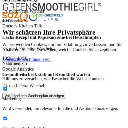
Dr. med. Petra Wiechel
10:06 – 10:30
Doctor's Kitchen Talk
Wir schätzen Ihre Privatsphäre
Lachs-Rezept mit Paprikacreme bei Heuschnupfen
Wir verwenden Cookies, um Ihre Erfahrung zu verbessern und für
Dr. med. Friderike Wiechel
Analysen. Sie können wählen, welche Cookies Sie akzeptieren.
10:30 – 10:58
Datenschutzrichtlinie lesen
Naturmedizin
Google Analytics
Gesundheitscheck statt auf Krankheit warten
Hilft uns zu verstehen, wie Besucher die Website nutzen.
Dr. med. Petra Wiechel
Vollständigen Wochenplan anzeigen
Marketing
Wird verwendet, um relevante Inhalte und Aktionen anzuzeigen.