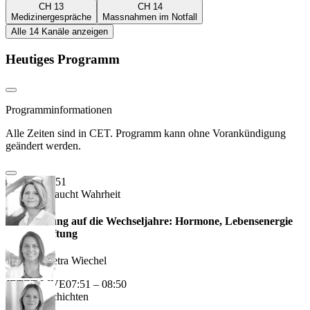
CH 13
CH 14
Medizinergespräche
Massnahmen im Notfall
Alle 14 Kanäle anzeigen
Heutiges Programm
Programminformationen
Alle Zeiten sind in CET. Programm kann ohne Vorankündigung
geändert werden.
07:26 – 07:51
Heilung Braucht Wahrheit
Vorbereitung auf die Wechseljahre: Hormone, Lebensenergie
und Entgiftung
Dr. med. Petra Wiechel
JETZT LIVE
07:51 – 08:50
Erfolgsgeschichten