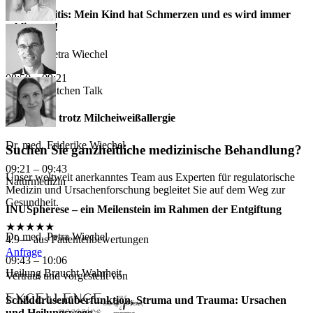
Osteomyelitis: Mein Kind hat Schmerzen und es wird immer
schlimmer!
Dr. med. Petra Wiechel
08:50 – 09:21
Doctor's Kitchen Talk
Käse essen trotz Milcheiweißallergie
Dr. med. Friderike Wiechel
Suchen Sie ganzheitliche medizinische Behandlung?
09:21 – 09:43
Unser weltweit anerkanntes Team aus Experten für regulatorische
Naturmedizin
Medizin und Ursachenforschung begleitet Sie auf dem Weg zur
Gesundheit.
INUSpherese – ein Meilenstein im Rahmen der Entgiftung
★★★★★
Dr. med. Petra Wiechel
4.9
— aus Patientenbewertungen
Anfrage
09:43 – 10:06
Heilung Braucht Wahrheit
Vertraut und vorgestellt von
Schilddrüsenüberfunktion, Struma und Trauma: Ursachen
und Heilungswege