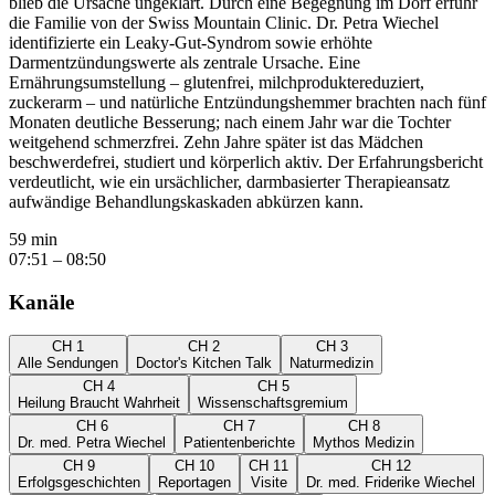
blieb die Ursache ungeklärt. Durch eine Begegnung im Dorf erfuhr
die Familie von der Swiss Mountain Clinic. Dr. Petra Wiechel
identifizierte ein Leaky-Gut-Syndrom sowie erhöhte
Darmentzündungswerte als zentrale Ursache. Eine
Ernährungsumstellung – glutenfrei, milchproduktereduziert,
zuckerarm – und natürliche Entzündungshemmer brachten nach fünf
Monaten deutliche Besserung; nach einem Jahr war die Tochter
weitgehend schmerzfrei. Zehn Jahre später ist das Mädchen
beschwerdefrei, studiert und körperlich aktiv. Der Erfahrungsbericht
verdeutlicht, wie ein ursächlicher, darmbasierter Therapieansatz
aufwändige Behandlungskaskaden abkürzen kann.
59 min
07:51 – 08:50
Kanäle
CH 1
CH 2
CH 3
Alle Sendungen
Doctor's Kitchen Talk
Naturmedizin
CH 4
CH 5
Heilung Braucht Wahrheit
Wissenschaftsgremium
CH 6
CH 7
CH 8
Dr. med. Petra Wiechel
Patientenberichte
Mythos Medizin
CH 9
CH 10
CH 11
CH 12
Erfolgsgeschichten
Reportagen
Visite
Dr. med. Friderike Wiechel